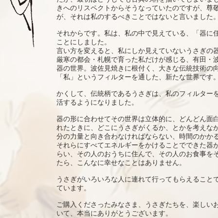
きへのリスペクトからそうなっていたのですが、尊
が、それは私のするべきことではないと言いました
それからです。私は、私の中で見えている、「器に
ことにしました。
言い方を変えると、私にしか見えていないうさぎの
厳寒の都会・札幌で育った私だけが感じる、有田・
器の世界。波佐見焼きに根付く、大きな伝統技術の
「私」というフィルターを通した、新たな世界です
かくして、伝統柄であるうさぎは、私のフィルター
活するようになりました。
器の形に合わせてその世界は立体的に、どんどん面
れたときに、どこにうさぎがくるか、とかを考えな
分の力量と向き合わなければならない、時間のかか
それらにすべてエネルギーをかけることでできた器
らい、その人のおうちに住んで、その人のお食事を
たら、こんなに幸せなことはありません。
うさぎがいろいろな人に連れて行ってもらえること
ています。
ご購入くださったみなさま、うさぎたちを、楽しい
いて、本当にありがとうございます。