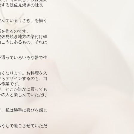
敬する波佐見焼きの社長
。
住んでいるうさぎ」を描く
器を作るのです。
波佐見焼き地方の染付け磁
向こうにあるもの。それは
。
を通っていろいろな器で生
白くなります。お料理を入
がらデザインするのも、自
る作業です。
が、どこか誰かに買っても
その人と楽しんでいただけ
で、私は勝手に喜びを感じ
おうちで過ごさせていただ