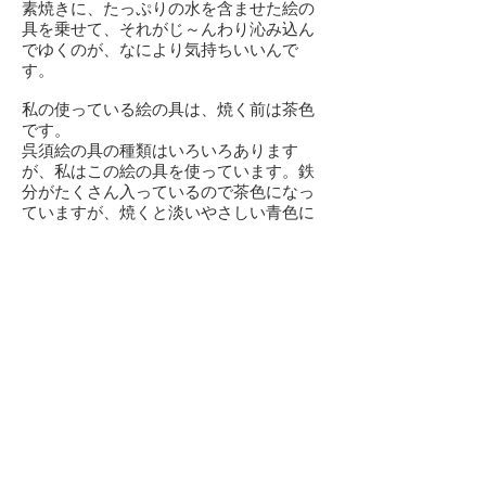
素焼きに、たっぷりの水を含ませた絵の
具を乗せて、それがじ～んわり沁み込ん
でゆくのが、なにより気持ちいいんで
す。
私の使っている絵の具は、焼く前は茶色
です。
呉須絵の具の種類はいろいろあります
が、私はこの絵の具を使っています。鉄
分がたくさん入っているので茶色になっ
ていますが、焼くと淡いやさしい青色に
なります。
線描きするのも好きです。特にうさぎの
方や背中を描けるときは楽しいです。
お目目は、緊張します。左右の眼で絵の
具の量が少しでも違ったりすると、描い
ているときはあまりわからなにのに、焼
き上がってから目の大きさが違ったりし
てしまっていて、ほかはせっかく完璧に
発色していたとしても、そのせいで泣く
泣く器をボツにすることもよくありま
す。
でも、目は、ただの1ミリほどの点線なの